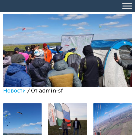
Новости
/ От
admin-sf