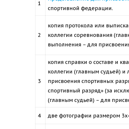
1
спортивной федерации.
копия протокола или выписка
2
коллегии соревнования (глав
выполнения – для присвоения
копия справки о составе и к
коллегии (главным судьей) и
3
присвоения спортивных разря
спортивный разряд» (за иск
(главным судьей) – для прис
4
две фотографии размером 3х4