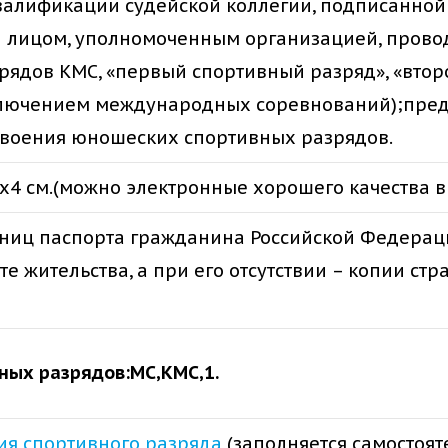
квалификации судейской коллегии, подписанной
 и лицом, уполномоченным организацией, пров
ядов КМС, «первый спортивный разряд», «втор
ключением международных соревнований);пред
исвоения юношеских спортивных разрядов.
х4 см.(можно электронные хорошего качества в
аниц паспорта гражданина Российской Федераци
е жительства, а при его отсутствии – копии ст
ных разрядов:МС,КМС,1.
ия спортивного разряда
(заполняется самостоят