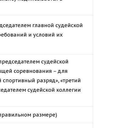
едседателем главной судейской
ребований и условий их
 председателем судейской
ящей соревнования – для
 спортивный разряд», «третий
едателем судейской коллегии
 правильном размере)