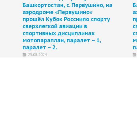
Башкортостан, с. Первушино, на
Б
аэродроме «Первушино»
а
прошёл Кубок Россиипо спорту
п
сверхлегкой авиации в
с
спортивных дисциплинах
с
мотопараплан, паралет – 1,
м
паралет – 2.
п
25.08.2024