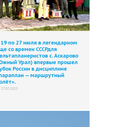
 19 по 27 июля в легендарном
ще со времен СССРдля
ельтапланеристов с. Аскарово
Южный Урал) впервые прошел
убок России в дисциплине
параплан — маршрутный
олёт».
27.07.2025