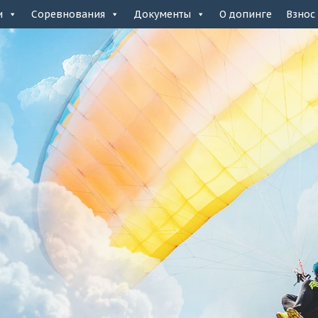
и
Соревнования
Документы
О допинге
Взнос