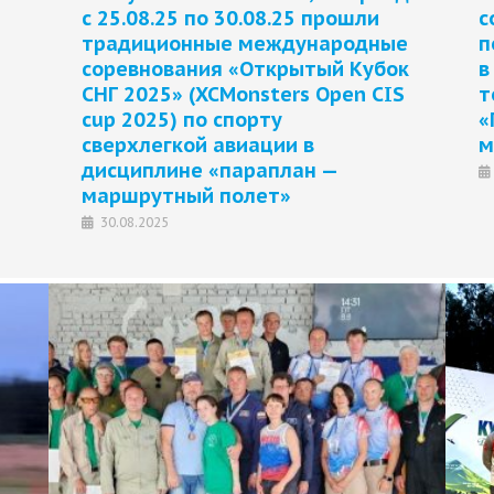
с 25.08.25 по 30.08.25 прошли
с
традиционные международные
п
соревнования «Открытый Кубок
в
СНГ 2025» (XCMonsters Open CIS
т
cup 2025) по спорту
«
сверхлегкой авиации в
м
дисциплине «параплан —
маршрутный полет»
30.08.2025