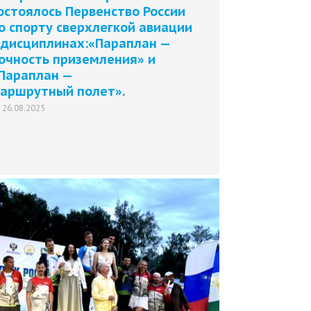
остоялось Первенство России
о спорту сверхлегкой авиации
 дисциплинах:«Параплан —
очность приземления» и
Параплан —
аршрутный полет».
26.08.2025