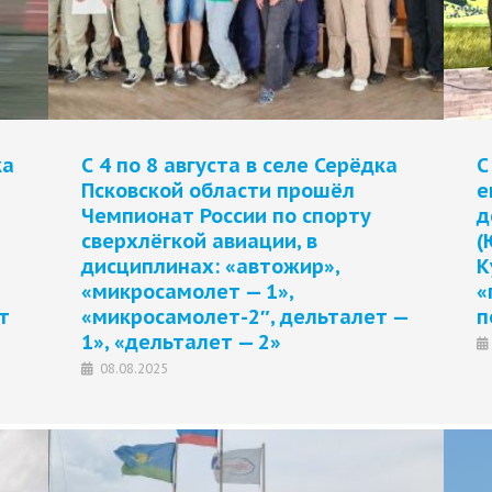
ка
С 4 по 8 августа в селе Серёдка
С
Псковской области прошёл
е
Чемпионат России по спорту
д
сверхлёгкой авиации, в
(
дисциплинах: «автожир»,
К
«микросамолет — 1»,
«
т
«микросамолет-2″, дельталет —
п
1», «дельталет — 2»
08.08.2025