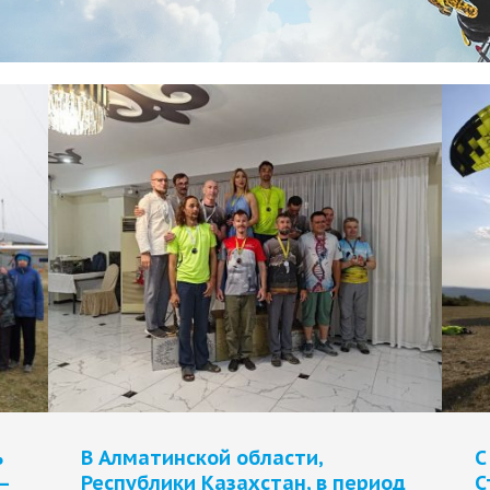
ь
В Алматинской области,
С
–
Республики Казахстан, в период
С