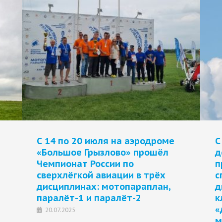
С 14 по 20 июля на аэродроме
С
«Большое Грызлово» прошёл
д
Чемпионат России по
п
сверхлёгкой авиации в трёх
с
дисциплинах: мотопараплан,
д
паралёт-1 и паралёт-2
к
«
20.07.2025
м