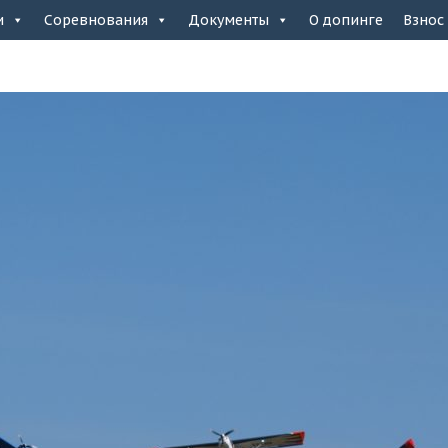
и
Соревнования
Документы
О допинге
Взнос