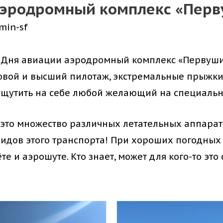
 аэродромный комплекс «Пер
min-sf
ь Дня авиации аэродромный комплекс «Первуш
овой и высший пилотаж, экстремальные прыжки 
ощутить на себе любой желающий на специаль
, это множество различных летательных аппара
видов этого транспорта! При хороших погодны
е и аэрошуте. Кто знает, может для кого-то эт