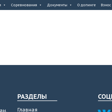
и
Соревнования
Документы
О допинге
Взнос
РАЗДЕЛЫ
СОЦ
Главная
ан,